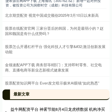
捷希源官网APP下载 上海瀚讯（300762.SZ）新增一起对外投
资，被投资公司为洞察时空（成都）科技有限公司
北京期货配资 视觉中国成交额创2025年3月10日以来新高
股票在线配资官网 三家分晋后的韩国，为何是最弱小的？赵
国和魏国是有什么优势吗？
股票怎么开通杠杆平台 强化科技人才引擎&#32;激活创新发展
动能
金领速配APP下载 商务部等8部门：支持即时零售、社交电
商、直播电商等新业态新模式健康发展
股票配资知识网平台 Even发文暗示极米AI眼镜“如此熟悉”
最新文章
益牛网配资平台 神雾节能8月4日龙虎榜数据 机构净买