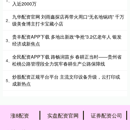
1、
入近2000万
九华配资官网 刘雨鑫探店再带火周口“无名地锅鸡” 千万
2、
级美食博主打卡宝藏小店
贵丰配资APP下载 多地出新政“争抢”3.2亿老年人 银发
3、
经济成新焦点
全民配资APP下载 路畅润苗乡 春耕正当时——贵州省
4、
松桃公路管理段全力筑牢春耕生产公路保障线
炒股配资正规平台平台 主流文印设备升级，云打印或
5、
成新热点
涨8配资
实盘配资官网
证券配资公司