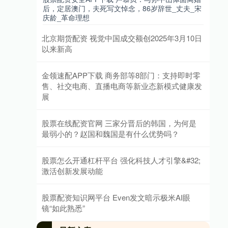
后，定居澳门，夫死写文悼念，86岁辞世_丈夫_宋
庆龄_革命理想
北京期货配资 视觉中国成交额创2025年3月10日
以来新高
金领速配APP下载 商务部等8部门：支持即时零
售、社交电商、直播电商等新业态新模式健康发
展
股票在线配资官网 三家分晋后的韩国，为何是
最弱小的？赵国和魏国是有什么优势吗？
股票怎么开通杠杆平台 强化科技人才引擎&#32;
激活创新发展动能
股票配资知识网平台 Even发文暗示极米AI眼
镜“如此熟悉”