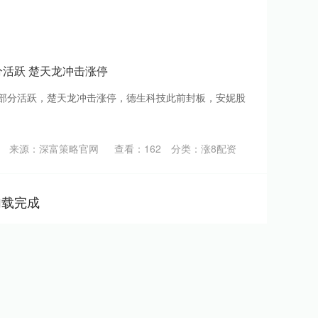
分活跃 楚天龙冲击涨停
念部分活跃，楚天龙冲击涨停，德生科技此前封板，安妮股
来源：深富策略官网
查看：
162
分类：
涨8配资
加载完成