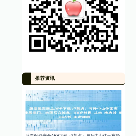
推荐资讯
股票配资安全APP下载 卢慕贞：与孙中山体面离婚