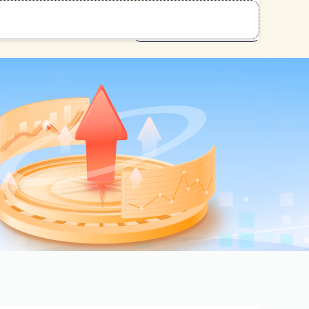
券配资公司