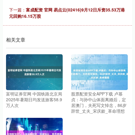
下一篇：
富成配资 官网 易点云(02416)9月12日斥资35.53万港
元回购16.15万股
相关文章
富明证券官网 中国铁路北京局
股票配资安全APP下载 卢慕
2025年暑期日均发送旅客58.9
贞：与孙中山体面离婚后，定
万人次
居澳门，夫死写文悼念，86岁
辞世_丈夫_宋庆龄_革命理想