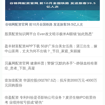
谷锦网配资官网 前10月全国铁路 发送旅客39.5亿人次
股票配资知识网平台 Even发文暗示极米AI眼镜“如此熟悉”
盈丰财富配资APP下载 50岁广东台美女伍燕：湛江出生，嫁
中山富商，丈夫为何不出镜？_节目_家庭_朱丽娅
贝赢网配资官网 健康科普 | 警惕“沉默的杀手”--静脉血栓栓塞
症_患者_下肢_高凝
壹加壹配资 华源控股(002787.SZ)：拟斥资2000万元-4000万
元回购股份
倍盈配资 专利纠纷是否影响公司业务？麦济生物IPO前景待
考 业绩持续亏损成“硬伤”