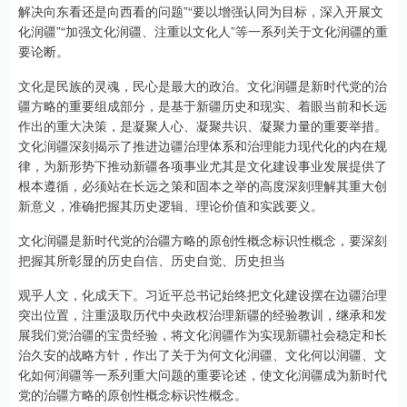
解决向东看还是向西看的问题”“要以增强认同为目标，深入开展文
化润疆”“加强文化润疆、注重以文化人”等一系列关于文化润疆的重
要论断。
文化是民族的灵魂，民心是最大的政治。文化润疆是新时代党的治
疆方略的重要组成部分，是基于新疆历史和现实、着眼当前和长远
作出的重大决策，是凝聚人心、凝聚共识、凝聚力量的重要举措。
文化润疆深刻揭示了推进边疆治理体系和治理能力现代化的内在规
律，为新形势下推动新疆各项事业尤其是文化建设事业发展提供了
根本遵循，必须站在长远之策和固本之举的高度深刻理解其重大创
新意义，准确把握其历史逻辑、理论价值和实践要义。
文化润疆是新时代党的治疆方略的原创性概念标识性概念，要深刻
把握其所彰显的历史自信、历史自觉、历史担当
观乎人文，化成天下。习近平总书记始终把文化建设摆在边疆治理
突出位置，注重汲取历代中央政权治理新疆的经验教训，继承和发
展我们党治疆的宝贵经验，将文化润疆作为实现新疆社会稳定和长
治久安的战略方针，作出了关于为何文化润疆、文化何以润疆、文
化如何润疆等一系列重大问题的重要论述，使文化润疆成为新时代
党的治疆方略的原创性概念标识性概念。