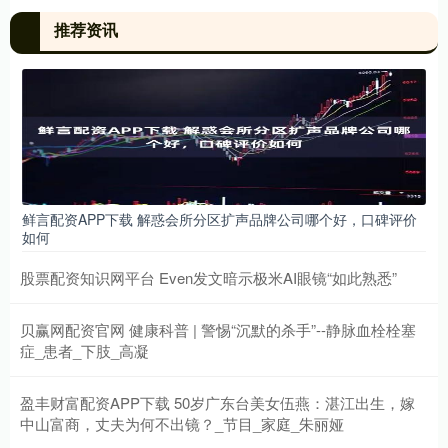
推荐资讯
鲜言配资APP下载 解惑会所分区扩声品牌公司哪个好，口碑评价
如何
股票配资知识网平台 Even发文暗示极米AI眼镜“如此熟悉”
贝赢网配资官网 健康科普 | 警惕“沉默的杀手”--静脉血栓栓塞
症_患者_下肢_高凝
盈丰财富配资APP下载 50岁广东台美女伍燕：湛江出生，嫁
中山富商，丈夫为何不出镜？_节目_家庭_朱丽娅