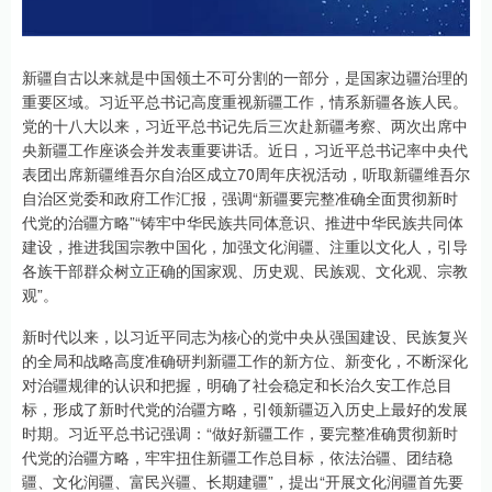
新疆自古以来就是中国领土不可分割的一部分，是国家边疆治理的
重要区域。习近平总书记高度重视新疆工作，情系新疆各族人民。
党的十八大以来，习近平总书记先后三次赴新疆考察、两次出席中
央新疆工作座谈会并发表重要讲话。近日，习近平总书记率中央代
表团出席新疆维吾尔自治区成立70周年庆祝活动，听取新疆维吾尔
自治区党委和政府工作汇报，强调“新疆要完整准确全面贯彻新时
代党的治疆方略”“铸牢中华民族共同体意识、推进中华民族共同体
建设，推进我国宗教中国化，加强文化润疆、注重以文化人，引导
各族干部群众树立正确的国家观、历史观、民族观、文化观、宗教
观”。
新时代以来，以习近平同志为核心的党中央从强国建设、民族复兴
的全局和战略高度准确研判新疆工作的新方位、新变化，不断深化
对治疆规律的认识和把握，明确了社会稳定和长治久安工作总目
标，形成了新时代党的治疆方略，引领新疆迈入历史上最好的发展
时期。习近平总书记强调：“做好新疆工作，要完整准确贯彻新时
代党的治疆方略，牢牢扭住新疆工作总目标，依法治疆、团结稳
疆、文化润疆、富民兴疆、长期建疆”，提出“开展文化润疆首先要