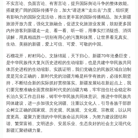
不实言论、负面言论、有害言论，提升国际舆论斗争的整体效能。
搭建更广阔的国际传播平台，加大“请进来”“走出去”力度，组织更
有影响力的国际交流活动，推出更丰富的国际传播精品。加大新疆
旅游开放力度，强化文旅融合，促进文化旅游业发展，鼓励更多国
内外游客到新疆走一走、看一看、听一听，用事实打消疑惑、消弭
误解，用真相战胜一切别有用心的污蔑和抹黑，让世界看见真实、
生动、美丽的新疆，爱上可信、可爱、可敬的中国。
石榴花开，籽籽同心。文脉绵延，天下归心。新疆70年沧桑巨变，
是中华民族伟大复兴历史进程的生动缩影，也是共建中华民族共同
体历史进程的生动缩影。实践证明，我们党确立的民族区域自治制
度是完全正确的，新时代党的治疆方略是科学有效的，必须长期坚
持，不断结合新的实际抓好贯彻落实。新疆发展站在新起点上，我
们要完整准确全面贯彻新时代党的治疆方略，牢牢扭住社会稳定和
长治久安工作总目标，铸牢中华民族共同体意识、推进中华民族共
同体建设，进一步加强文化润疆、注重以文化人，引导各族干部群
众树立正确的国家观、历史观、民族观、文化观、宗教观，以认同
度更高、凝聚力更强的中华民族命运共同体，为努力建设团结和
谐、繁荣富裕、文明进步、安居乐业、生态良好的社会主义现代化
新疆汇聚磅礴力量。