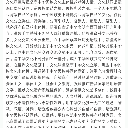
文化润疆彰显坚守中华民族文化主体性的精神力量。文化认同是最
深层次的认同，是民族团结之根、民族和睦之魂。一个人不能抛弃
和背叛自己的家庭，一个民族更不能抛弃和背叛自己的文化。任何
文化要立得住、行得远，要有引领力、凝聚力、塑造力、辐射力，
就必须有自己的主体性。新疆自古是中华文明向西开放的门户和中
介，是数千年持续不断的人群迁徙聚居地，始终是多种文化并存、
多元文化交流的重要枢纽。在中华民族发展历史进程中，新疆各民
族文化从一开始就打上了中华文化多元一体的印记，始终扎根中华
沃土，同中原文化的交往交流交融不断加强，包容互鉴、深度融
合，是中华文化不可分割的一部分，成为中华民族共有的精神财
富。在世界文化激荡中，文化润疆坚守中华文化立场、巩固中华民
族文化主体性，强调铸牢中华民族共同体意识，注重充分发挥社会
主义核心价值观培根铸魂、启智润心、激浊扬清的作用，注重深化
爱国主义、集体主义、社会主义教育。强调推广普及国家通用语言
文字，推动文化遗产系统性保护，繁荣发展文化艺术创作，挖掘中
华优秀传统文化蕴含的思想观念、人文精神、道德规范。促进各民
族文化创造性转化和创新性发展，用中华文化独一无二的理念、智
慧、气度、神韵，增强各族群众内心深处的自信和自豪，增强其对
中华民族的认同感、归属感，更好构筑中华民族共有精神家园。文
化润疆赋予边疆治理更为深刻的文化内涵和更为宽广的文明维度，
在天山南北凝聚起强大的中国精神、中国价值、中国力量，在以文