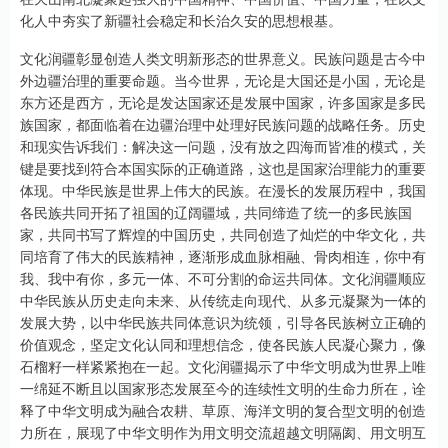
化人中夯实了新疆社会稳定和长治久安的思想根基。
文化润疆彰显创造人类文明新形态的世界意义。民族问题是古今中
外边疆治理的重要命题。当今世界，无论是大国还是小国，无论是
东方还是西方，无论是发达国家还是发展中国家，许多国家是多民
族国家，都面临着在边疆治理中处理好民族问题的战略任务。历史
和现实告诉我们：解决这一问题，没有放之四海而皆准的模式，关
键是要找到符合本国实际的正确道路，这也是国家治理能力的重要
体现。中华民族是世界上伟大的民族。在漫长的发展历程中，我国
各民族共同开拓了祖国的辽阔疆域，共同缔造了统一的多民族国
家，共同书写了辉煌的中国历史，共同创造了灿烂的中华文化，共
同培育了伟大的民族精神，逐渐形成血脉相融、骨肉相连，你中有
我、我中有你，多元一体、不可分割的命运共同体。文化润疆顺应
中华民族从历史走向未来、从传统走向现代、从多元凝聚为一体的
发展大势，以中华民族共同体意识为统领，引导各民族树立正确的
价值观念，坚定文化认同和理想信念，使各民族人民凝心聚力，像
石榴籽一样紧紧抱在一起。文化润疆揭示了中华文明成为世界上唯
一绵延不断且以国家形态发展至今的连续性文明的生命力所在，诠
释了中华文明成为融合农耕、草原、海洋文明的复合型文明的创造
力所在，展现了中华文明作为用文明交流超越文明隔阂、用文明互