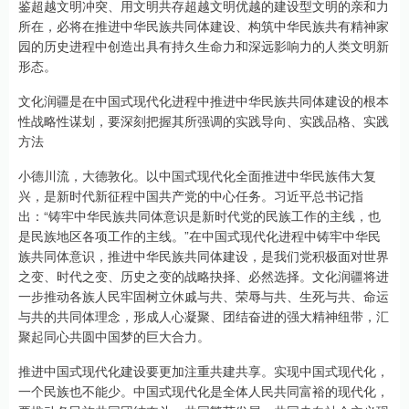
鉴超越文明冲突、用文明共存超越文明优越的建设型文明的亲和力
所在，必将在推进中华民族共同体建设、构筑中华民族共有精神家
园的历史进程中创造出具有持久生命力和深远影响力的人类文明新
形态。
文化润疆是在中国式现代化进程中推进中华民族共同体建设的根本
性战略性谋划，要深刻把握其所强调的实践导向、实践品格、实践
方法
小德川流，大德敦化。以中国式现代化全面推进中华民族伟大复
兴，是新时代新征程中国共产党的中心任务。习近平总书记指
出：“铸牢中华民族共同体意识是新时代党的民族工作的主线，也
是民族地区各项工作的主线。”在中国式现代化进程中铸牢中华民
族共同体意识，推进中华民族共同体建设，是我们党积极面对世界
之变、时代之变、历史之变的战略抉择、必然选择。文化润疆将进
一步推动各族人民牢固树立休戚与共、荣辱与共、生死与共、命运
与共的共同体理念，形成人心凝聚、团结奋进的强大精神纽带，汇
聚起同心共圆中国梦的巨大合力。
推进中国式现代化建设要更加注重共建共享。实现中国式现代化，
一个民族也不能少。中国式现代化是全体人民共同富裕的现代化，