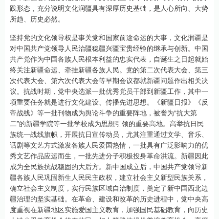
践形态，充分说明文化润疆具有深厚历史基础，是人心所向、大势
所趋、历史必然。
坚持党的文化领导权是事关党和国家前途命运的大事，文化润疆是
对中国共产党领导人民治疆稳疆兴疆宝贵经验的继承与创新。中国
共产党作为中国各族人民根本利益的忠实代表，自诞生之日起就始
终关注新疆命运、牵挂新疆各族人民。党的第二次代表大会、第三
次代表大会、第六次代表大会等早期会议都就新疆问题作出相关决
议。抗战时期，党中央选派一批优秀党员干部到新疆工作，其中一
项重要任务就是进行文化建设、传播先进思想。《新疆日报》《反
帝战线》等一批刊物成为舆论斗争的重要阵地，被誉为“抗大第
二”的新疆学院等一批学校成为思想引领的重要高地。高举抗日民
族统一战线旗帜，开展抗日宣传动员，尤其注重通过文学、音乐、
话剧等文艺方式激发各族人民爱国热情，一批具有广泛影响力的优
秀文艺作品应运而生，一批先进分子积极投身革命洪流。新疆因此
成为全民族抗战稳固的大后方。新中国成立后，中国共产党领导新
疆各族人民巩固新生人民民主政权，建立社会主义新型民族关系，
确立社会主义制度，实行民族区域自治制度，奠定了新中国西北边
疆治理的坚实基础。在革命、建设和改革的历史进程中，党中央高
度重视在新疆地区实施爱国主义教育，加强国民基础教育，向历史