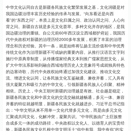
中华文化认同自古是新疆各民族文化繁荣发展之基，文化润疆是对
我国边疆治理丰富历史经验的传承与发展。“向东看还是向西
看”的“东西之问”，本质上是文化归属之问、政治认同之问、人心向
背之问。新疆自古就是多元文化荟萃、多种文化并存的地区，是我
国边疆治理的重镇。自公元前60年西汉设立西域都护府起，我国历
代中央政权对新疆的治理历经2000多年发展，积累了丰富的治理
理念和历史经验。其中一条，就是始终将弘扬主流价值和中华优秀
传统文化作为治理新疆不可或缺的重要内容。从推行汉语言文字到
施行中原典章制度，从传播儒家经典文本到推广儒家思想文化，从
扩大中华法系影响到融合西域地理历史人文意象符号成就独具特色
的边塞诗歌，历代中央政权始终通过加强文化建设、推动文化交
流、增进文化认同，让各民族文化互鉴融通、兼收并蓄，汇入具有
强大凝聚力和吸引力的中华文化，引领新疆各民族人心归聚、精神
相依。历史上，中央王朝对新疆的治理越是有效、社会越是稳定，
新疆各民族文化和中原文化的交流交融就越畅通，多元一体、兼容
并蓄的特征就越明显，新疆各民族文化就越进步。习近平总书记指
出：“中华文明从来不用单一文化代替多元文化，而是由多元文化
汇聚成共同文化，化解冲突，凝聚共识。”中华民族由广土巨族整
合成多元一体的成功路径，中央政权以文化人、以德育人的宝贵经
验，新疆各民族文化扎根中华文明沃土“你中有我、我中有你”的实