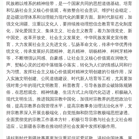
民族赖以维系的精神纽带，是一个国家共同的思想道德基础。培育
和弘扬社会主义核心价值观，有效整合社会意识、维护社会稳定，
是边疆治理体系和治理能力现代化的重要方面。新时代新征程，加
强文化润疆、注重以文化人，要持续推动理想信念教育常态化制度
化，深化爱国主义、集体主义、社会主义教育，着力加强党史、新
中国史、改革开放史、社会主义发展史、中华民族发展史宣传教
育，大力发展社会主义先进文化，弘扬革命文化，传承中华优秀传
统文化，传承发展好兵团精神、老兵精神、胡杨精神、柯柯牙精神
等，不断增强认同感、自豪感，让社会主义核心价值观在润物无
声、熨帖心灵的过程中落细落小落实，转化为人们的情感认同和行
为习惯。发挥社会主义核心价值观对精神文明创建的引领作用，深
入实施文明创建、公民道德建设、时代新人培育等工程，尤其要加
强对青少年的现代文明教育、科普教育，引导各族群众破除陈规陋
俗，在思想观念、精神情趣、生活方式上向现代化迈进，积极融入
现代文明生活。推进我国宗教中国化，加强对宗教界的思想政治引
领，提高宗教界自我管理水平，提高宗教事务治理法治化水平，支
持宗教界深入开展去极端化，自觉抵御和防范宗教极端思想渗透。
全面贯彻党的宗教工作基本方针，积极引导宗教与社会主义社会相
适应，让新疆各宗教在推动经济社会发展中发挥积极作用。
讲好新时代新疆故事要更加注重可信可爱可敬。讲好中国故事，展