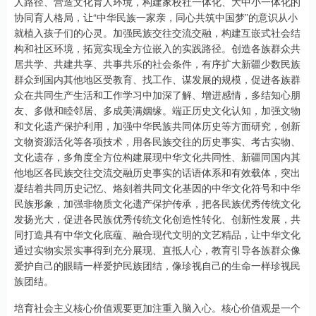
人路径、营造文化育人环境，构建家校社一体化、大中小一体化的
协同育人格局，让“中华民族一家亲，同心共筑中国梦”的意识从小
就植入孩子们的心灵。加强民族交往交流交融，构建互嵌式社会结
构和社区环境，拓宽实现全方位嵌入的实践路径。创造各族群众共
居共学、共建共享、共事共乐的社会条件，有序扩大新疆少数民族
群众到国内其他地区受教育、找工作、谋发展的规模，促进各族群
众在共同生产生活和工作学习中加深了解、增进感情，多结知心朋
友、多做和睦邻居、多成美满姻缘。端正历史文化认知，加强文物
和文化遗产保护利用，加强中华民族共同体历史等方面研究，创新
文物资源活化等各项技术，用各民族交往的历史事实、考古实物、
文化遗存，多角度全方位构建展现中华文化共同性、新疆同国内其
他地区各民族交往交流交融历史事实的话语体系和有效载体，突出
凝结着共同历史记忆、烙刻着共同文化基因的中华文化符号和中华
民族形象，加强非物质文化遗产保护传承，把各民族优秀传统文化
发扬光大，促进各民族优秀传统文化创造性转化、创新性发展，共
同打造具有中华文化底蕴、融合现代文明的文艺精品，让中华文化
通过实物实景实事得到充分展现、直抵人心，教育引导各族群众像
爱护自己的眼睛一样爱护民族团结，像珍视自己的生命一样珍视民
族团结。
培育社会主义核心价值观要更加注重入脑入心。核心价值观是一个