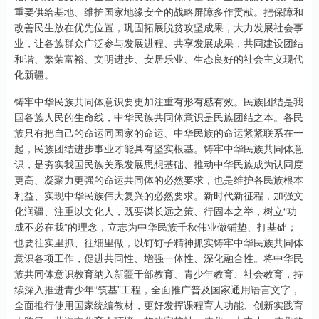
重要供给基地、维护国家地缘安全的战略屏障多作贡献。把保障和
改善民生放在优先位置，巩固拓展脱贫攻坚成果，大力发展社会事
业，让各族群众广泛参与发展进程、共享发展成果，共同建设团结
和谐、繁荣富裕、文明进步、安居乐业、生态良好的社会主义现代
化新疆。
铸牢中华民族共同体意识要更加注重有形有感有效。民族团结是我
国各族人民的生命线，中华民族共同体意识是民族团结之本。各民
族只有把自己的命运同国家的命运、中华民族的命运紧紧联系在一
起，民族团结进步事业才能具有坚实根基。铸牢中华民族共同体意
识，是夯实我国民族关系发展思想基础、推动中华民族成为认同度
更高、凝聚力更强的命运共同体的必然要求，也是维护各民族根本
利益、实现中华民族伟大复兴的必然要求。新时代新征程，加强文
化润疆、注重以文化人，既要谋长远之策、行固本之举，树立“功
成不必在我”的理念，立志为中华民族千秋伟业做铺垫、打基础；
也要往实里抓、往细里做，以钉钉子精神抓实铸牢中华民族共同体
意识各项工作，促进共同性、增强一体性、深化融合性。将中华民
族共同体意识教育纳入新疆干部教育、青少年教育、社会教育，持
续深入推进青少年“筑基”工程，全面推广普及国家通用语言文字，
全面推行使用国家统编教材，更好发挥课程育人功能、创新实践育