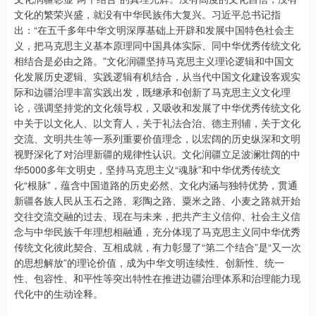
文化的繁荣兴盛，就没有中华民族伟大复兴。习近平总书记指
出：“在五千多年中华文明深厚基础上开辟和发展中国特色社会主
义，把马克思主义基本原理同中国具体实际、同中华优秀传统文化
相结合是必由之路。”文化润疆坚持马克思主义理论逻辑和中国文
化发展历史逻辑、实践逻辑有机结合，从当代中国文化建设客观实
际和边疆治理丰富实践出发，既继承和创新了马克思主义文化理
论，强调坚持党的文化领导权，又吸收和发展了中华优秀传统文化
中关于以文化人、以文育人，关于礼法合治、德主刑辅，关于文化
交流、文明共生等一系列重要价值理念，以宏阔的历史纵深和文明
视野深化了对治理新疆的规律性认识。文化润疆立足波澜壮阔的中
华5000多年文明史，坚持马克思主义“魂脉”和中华优秀传统文
化“根脉”，蕴含中国道路的历史必然、文化内涵与独特优势，贯通
新疆各族人民从玉石之路、彩陶之路、粟米之路、小麦之路就开始
交往交流交融的过去、现在与未来，把共产主义信仰、社会主义信
念与中华民族千年理想相融通，充分体现了马克思主义同中华优秀
传统文化彼此契合、互相成就，有力彰显了“第二个结合”是“又一次
的思想解放”的理论价值，成为中华文明连续性、创新性、统一
性、包容性、和平性等突出特性在推进边疆治理体系和治理能力现
代化中的生动诠释。