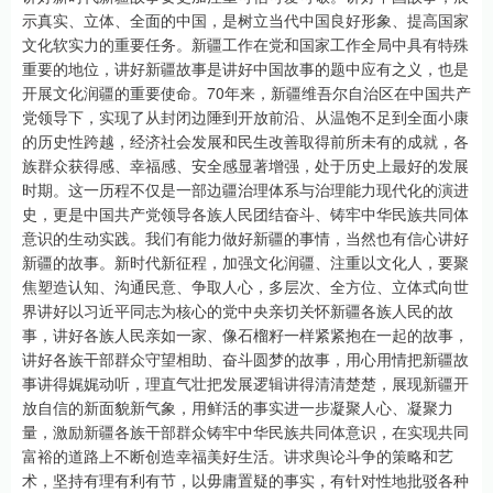
示真实、立体、全面的中国，是树立当代中国良好形象、提高国家
文化软实力的重要任务。新疆工作在党和国家工作全局中具有特殊
重要的地位，讲好新疆故事是讲好中国故事的题中应有之义，也是
开展文化润疆的重要使命。70年来，新疆维吾尔自治区在中国共产
党领导下，实现了从封闭边陲到开放前沿、从温饱不足到全面小康
的历史性跨越，经济社会发展和民生改善取得前所未有的成就，各
族群众获得感、幸福感、安全感显著增强，处于历史上最好的发展
时期。这一历程不仅是一部边疆治理体系与治理能力现代化的演进
史，更是中国共产党领导各族人民团结奋斗、铸牢中华民族共同体
意识的生动实践。我们有能力做好新疆的事情，当然也有信心讲好
新疆的故事。新时代新征程，加强文化润疆、注重以文化人，要聚
焦塑造认知、沟通民意、争取人心，多层次、全方位、立体式向世
界讲好以习近平同志为核心的党中央亲切关怀新疆各族人民的故
事，讲好各族人民亲如一家、像石榴籽一样紧紧抱在一起的故事，
讲好各族干部群众守望相助、奋斗圆梦的故事，用心用情把新疆故
事讲得娓娓动听，理直气壮把发展逻辑讲得清清楚楚，展现新疆开
放自信的新面貌新气象，用鲜活的事实进一步凝聚人心、凝聚力
量，激励新疆各族干部群众铸牢中华民族共同体意识，在实现共同
富裕的道路上不断创造幸福美好生活。讲求舆论斗争的策略和艺
术，坚持有理有利有节，以毋庸置疑的事实，有针对性地批驳各种