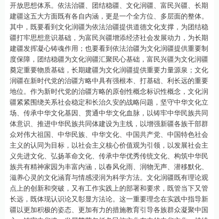
开放思想体系。依法治疆、团结稳疆、文化润疆、富民兴疆、长期
建疆这五大方面既有各自内涵，更是一个全方位、多层面的整体。
其中，既要看到文化润疆为依法治疆提供道德文化支撑，为团结稳
疆打牢思想意识基础，为富民兴疆增添经济社会发展动力，为长期
建疆发挥凝心铸魂作用；也要看到依法治疆为文化润疆提供重要制
度保障，团结稳疆为文化润疆汇聚民心基础，富民兴疆为文化润疆
奠定重要物质基础，长期建疆为文化润疆提供重要力量源泉；文化
润疆在新时代党的治疆方略中具有强根本、打基础、利长远的重要
地位。作为新时代党的治疆方略的原创性概念标识性概念，文化润
疆紧紧围绕关系社会稳定和长治久安的战略问题，坚守中华文化立
场、传承中华文化基因、贯通中华文化血脉，以铸牢中华民族共同
体意识、推进中华民族共同体建设为主线，以增强新疆各族干部群
众对伟大祖国、中华民族、中华文化、中国共产党、中国特色社会
主义的认同为目标，以社会主义核心价值观为引领，以发展社会主
义先进文化、弘扬革命文化、传承中华优秀传统文化、构筑中华民
族共有精神家园为丰富内涵，以春风化雨、润物无声、潜移默化、
滋养心灵的文化涵育与情感浸润为科学方法。文化润疆既有理论观
点上的创新和突破，又有工作实践上的部署和要求，既管当下又管
长远，既体现认识论又彰显方法论。这一重要理念在实践中指导新
疆以更加积极的姿态、更加有力的措施教育引导各族群众凝聚中国