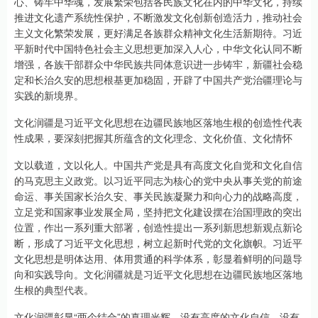
心、铸牢中华魂，发展繁荣包括各民族文化在内的中华文化，持续
推进文化遗产系统性保护，不断激发文化创新创造活力，推动社会
主义文化繁荣发展，更好满足各族群众精神文化生活新期待。习近
平新时代中国特色社会主义思想更加深入人心，中华文化认同不断
增强，各族干部群众中华民族共同体意识进一步铸牢，新疆社会稳
定和长治久安的思想根基更加稳固，开辟了中国共产党治疆理论与
实践的新境界。
文化润疆是习近平文化思想在边疆民族地区落地生根的创造性代表
性成果，要深刻把握其所蕴含的文化理念、文化价值、文化情怀
文以载道，文以化人。中国共产党是具有高度文化自觉和文化自信
的马克思主义政党。以习近平同志为核心的党中央从事关党的前途
命运、事关国家长治久安、事关民族凝聚力和向心力的战略高度，
立足党和国家事业发展全局，坚持把文化建设摆在治国理政的突出
位置，作出一系列重大部署，创造性提出一系列新思想新观点新论
断，形成了习近平文化思想，树立起新时代党的文化旗帜。习近平
文化思想是明体达用、体用贯通的科学体系，彰显着鲜明的问题导
向和实践导向。文化润疆就是习近平文化思想在边疆民族地区落地
生根的典型代表。
文化润疆彰显“两个结合”的真理光辉。没有高度的文化自信，没有