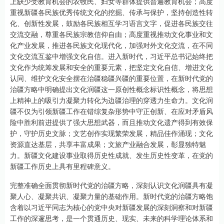
上缺少受教育机会的农牧民、妇女等群体提供普遍教育机会；高度
重视新疆各民族优秀传统文化的挖掘、传承与保护，坚持创造性转
化、创新性发展，鼓励各民族相互学习语言文字，促进各民族交往
交流交融，尊重各民族宗教信仰自由；高度重视推动文化事业和文
化产业发展，推进各民族文化现代化，加强对外文化交流，在不同
文化交流互鉴中增强文化自信。进入新时代，习近平总书记始终把
文化作为统筹发展和安全的重要元素，把坚定文化自信、增进文化
认同、维护文化安全摆在治疆稳疆兴疆的重要位置，在新时代党的
治疆方略中明确提出文化润疆这一原创性概念标识性概念，将思想
上精神上的吸引力凝聚力转化为边疆治理的穿透力生命力。文化润
疆不仅为引领新疆工作在错综复杂形势中守正创新、在应对矛盾风
险中胜利前进提供了强大思想武器，而且推动文化遗产得到有效保
护，守护历史文脉；文艺创作实现繁荣发展，精品佳作涌现；文化
资源直达基层，共享丰富成果；文旅产业融合发展，彰显独特魅
力。新疆文化建设事业取得历史性成就、发生历史性变革，在党的
新疆工作历史上具有里程碑意义。
完整准确全面贯彻新时代党的治疆方略，深刻认识文化润疆具有凝
聚人心、凝聚共识、凝聚力量的基础作用。新时代党的治疆方略饱
含着以习近平同志为核心的党中央对新疆发展的深刻洞察和对新疆
工作的深邃思考，是一个贯通历史、现实、未来的科学理论体系和