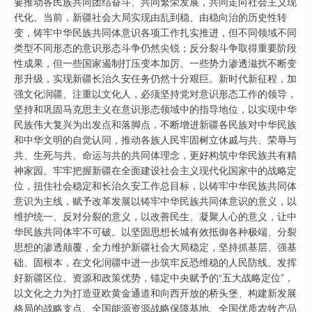
要推动各民族共同团结奋斗、共同繁荣发展，共同走向社会主义现
代化。当前，新疆社会大局实现由乱到稳、由稳向治的历史性转
变，铸牢中华民族共同体意识各项工作扎实推进，但不同领域不同
类型不同形态的意识形态斗争仍然尖锐；反分裂斗争取得重要阶段
性成果，但一些国家遏制打压变本加厉、一些势力渗透滋扰不断变
形升级，实现新疆长治久安任务仍然十分艰巨。新时代新征程，加
强文化润疆、注重以文化人，必须坚持党对意识形态工作的领导，
坚持和巩固马克思主义在意识形态领域中的指导地位，以实现中华
民族伟大复兴为出发点和落脚点，不断增进新疆各民族对中华民族
和中华文明的自觉认同，推动各族人民牢固树立休戚与共、荣辱与
共、生死与共、命运与共的共同体理念，更好构筑中华民族共有精
神家园。牢牢把握新疆在全面建设社会主义现代化国家中的战略定
位，扭住社会稳定和长治久安工作总目标，以铸牢中华民族共同体
意识为主线，赋予改革发展以铸牢中华民族共同体意识的意义，以
维护统一、反对分裂的意义，以改善民生、凝聚人心的意义，让中
华民族共同体牢不可破。以坚固思想长城有效抵御各种极端、分裂
思想的渗透颠覆，全力维护新疆社会大局稳定，坚持抓基层、强基
础、固根本，在文化润疆中进一步筑牢反恐维稳的人民防线。发挥
好新疆区位、资源和政策优势，锚定中央赋予的“五大战略定位”，
以文化之力为打造亚欧黄金通道和向西开放的桥头堡、构建新发展
格局的战略支点、全国能源资源战略保障基地、全国优质农牧产品