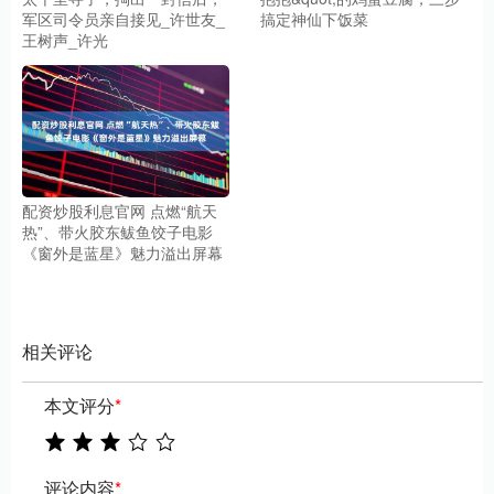
军区司令员亲自接见_许世友_
搞定神仙下饭菜
王树声_许光
配资炒股利息官网 点燃“航天
热”、带火胶东鲅鱼饺子电影
《窗外是蓝星》魅力溢出屏幕
相关评论
本文评分
*
评论内容
*