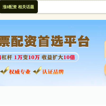
涨8配资 相关话题
涨8配资
实盘配资官网
证