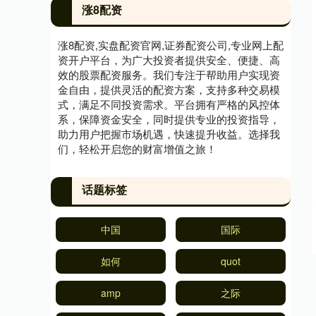
涨8配资
涨8配资,实盘配资官网,证券配资公司,专业网上配
资开户平台，为广大投资者提供安全、便捷、高
效的股票配资服务。我们专注于帮助用户实现资
金自由，提供灵活的配资方案，支持多种交易模
式，满足不同投资需求。平台拥有严格的风控体
系，保障资金安全，同时提供专业的投资指导，
助力用户把握市场机遇，快速提升收益。选择我
们，轻松开启您的财富增值之旅！
话题标签
中国
国际
如何
quot
amp
之际